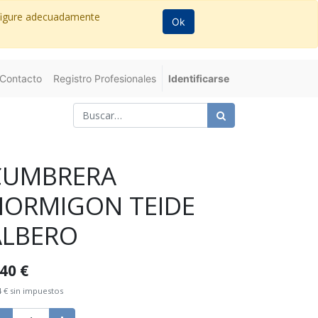
nfigure adecuadamente
Ok
Contacto
Registro Profesionales
Identificarse
CUMBRERA
HORMIGON TEIDE
ALBERO
,40
€
4
€
sin impuestos