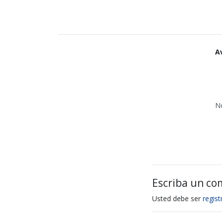
A
N
Escriba un co
Usted debe ser
regis