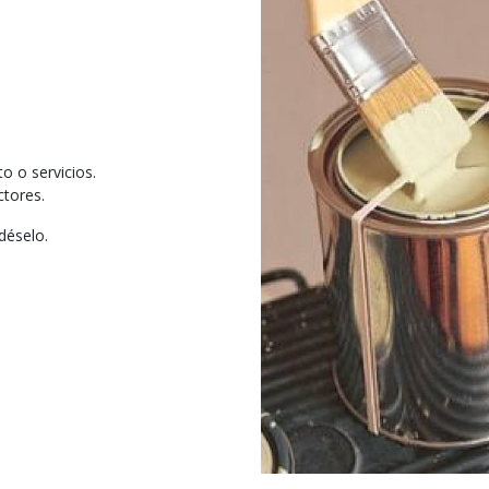
o o servicios.
ctores.
déselo.