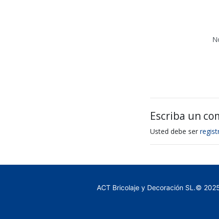
N
Escriba un co
Usted debe ser
regis
ACT Bricolaje y Decoración SL.© 202