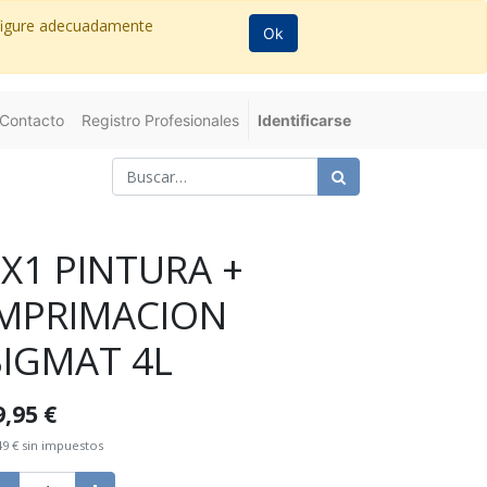
nfigure adecuadamente
Ok
Contacto
Registro Profesionales
Identificarse
X1 PINTURA +
IMPRIMACION
BIGMAT 4L
9,95
€
49
€
sin impuestos