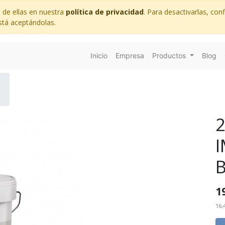
 de ellas en nuestra
política de privacidad
. Para desactivarlas, co
stá aceptándolas.
Inicio
Empresa
Productos
Blog
2
1
16,