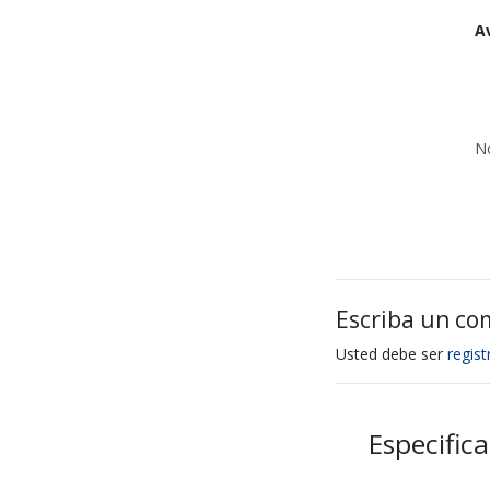
A
N
Escriba un co
Usted debe ser
regis
Especifi