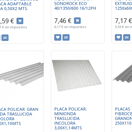
SONOROCK ECO
EXTRUI
ACA ADAPTABLE
40/1350/600 16/12PH
1250x60
A 0,50X2 MTS.
7,46
€
7,17
€
,59
€
6,17
€
sin impuestos
5,93
€
sin 
7
€
sin impuestos
PLACA POLICAR.
PLACAS
ACA POLICAR. GRAN
MINIONDA
FIBROC
DA TRASLUCIDA
TRASLUCIDA
GRANON
COLORA
INCOLORA
250X110
00X1,10MTS
3,00X1,14MTS