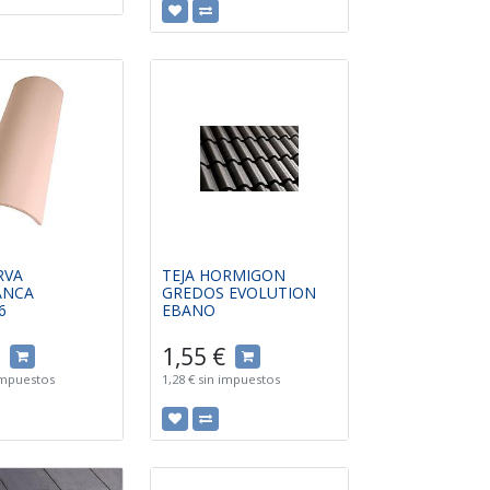
RVA
TEJA HORMIGON
ANCA
GREDOS EVOLUTION
6
EBANO
1,55
€
impuestos
1,28
€
sin impuestos