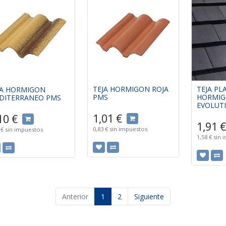
TEJA HORMIGON ROJA
TEJA PL
JA HORMIGON
PMS
HORMI
DITERRANEO PMS
EVOLUT
1,01
€
10
€
1,91
€
0,83
€
sin impuestos
€
sin impuestos
1,58
€
sin 
Anterior
1
2
Siguiente