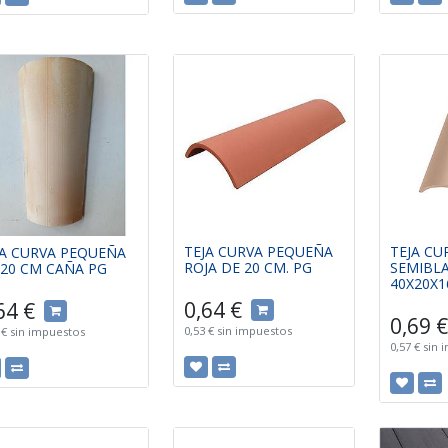
TEJA CURVA PEQUEÑA
TEJA CU
JA CURVA PEQUEÑA
ROJA DE 20 CM. PG
SEMIBL
 20 CM CAÑA PG
40X20X1
0,64
€
64
€
0,69
€
0,53
€
sin impuestos
€
sin impuestos
0,57
€
sin 