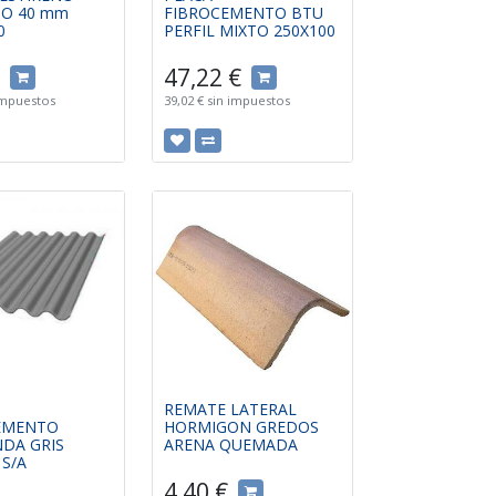
DO 40 mm
FIBROCEMENTO BTU
0
PERFIL MIXTO 250X100
47,22
€
impuestos
39,02
€
sin impuestos
REMATE LATERAL
EMENTO
HORMIGON GREDOS
DA GRIS
ARENA QUEMADA
 S/A
4,40
€