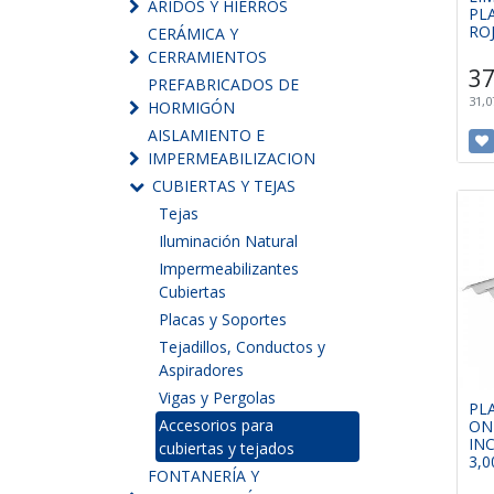
ÁRIDOS Y HIERROS
PL
ROJ
CERÁMICA Y
CERRAMIENTOS
37
PREFABRICADOS DE
31,0
HORMIGÓN
AISLAMIENTO E
IMPERMEABILIZACION
CUBIERTAS Y TEJAS
Tejas
Iluminación Natural
Impermeabilizantes
Cubiertas
Placas y Soportes
Tejadillos, Conductos y
Aspiradores
Vigas y Pergolas
PL
Accesorios para
ON
IN
cubiertas y tejados
3,
FONTANERÍA Y