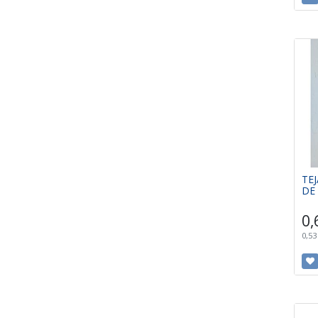
TE
DE
0,
0,53