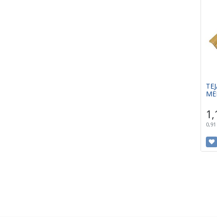
TE
ME
1,
0,91