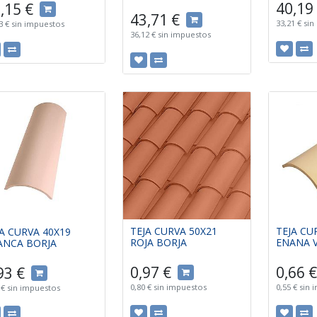
40,19
,15
€
43,71
€
33,21
€
sin
3
€
sin impuestos
36,12
€
sin impuestos
TEJA CURVA 50X21
TEJA CU
JA CURVA 40X19
ROJA BORJA
ENANA 
ANCA BORJA
0,97
€
0,66
€
93
€
0,80
€
sin impuestos
0,55
€
sin 
€
sin impuestos