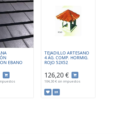
ANA
TEJADILLO ARTESANO
GÓN
4 AG. COMP. HORMIG.
ION EBANO
ROJO 52X52
126,20
€
impuestos
104,30
€
sin impuestos